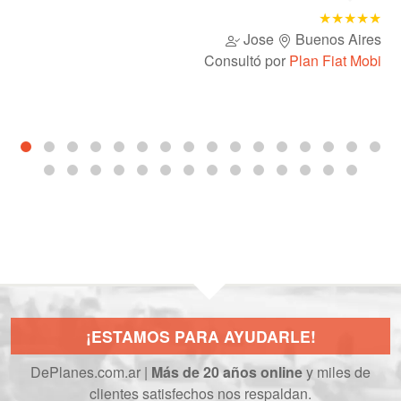
★★★★★
Jose
Buenos Aires
Consultó por
Plan Fiat Mobi
¡ESTAMOS PARA AYUDARLE!
DePlanes.com.ar |
Más de 20 años online
y miles de
clientes satisfechos nos respaldan.